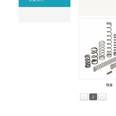
弹簧
<
1
>