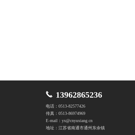
13962865236
电话：0513-82577426
传真：0513-86974969
E-mail：yx@cnyuxiang.cn
地址：江苏省南通市通州东余镇